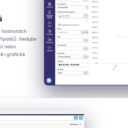
ů
o hodnotách
ípadů). Sledujte
bí nebo
 i grafické