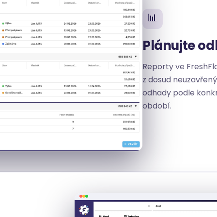
📊
Plánujte o
Reporty ve FreshF
z dosud neuzavřený
odhady podle konk
období.