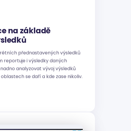
ce na základě
ýsledků
krétních přednastavených výsledků
ém reportuje i výsledky daných
 snadno analyzovat vývoj výsledků
 oblastech se daří a kde zase nikoliv.