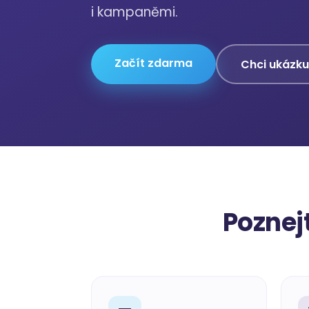
i kampaněmi.
Začít zdarma
Chci ukázku
Poznej