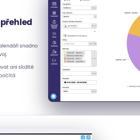
 přehled
alendáři snadno
voj.
at ani složitě
spočítá