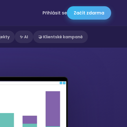
Přihlásit se
Začít zdarma
jekty
✨ AI
🤝 Klientské kampaně