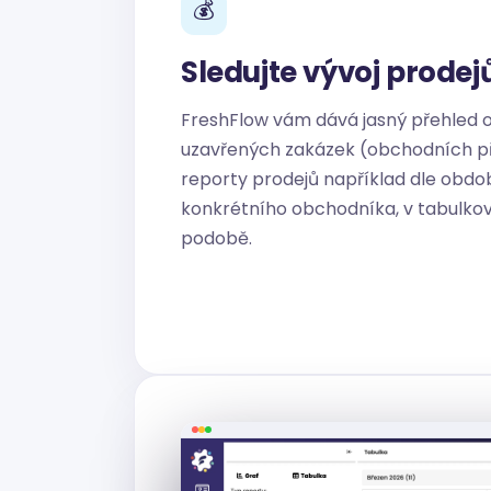
💰
Sledujte vývoj prodej
FreshFlow vám dává jasný přehled 
uzavřených zakázek (obchodních př
reporty prodejů například dle obdo
konkrétního obchodníka, v tabulkové
podobě.