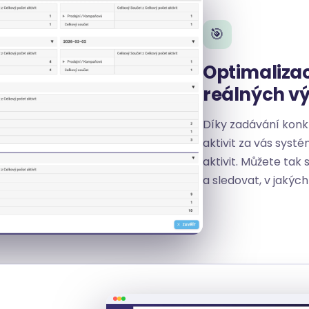
🎯
Optimaliza
reálných v
Díky zadávání kon
aktivit za vás syst
aktivit. Můžete tak
a sledovat, v jakých