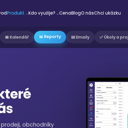
vod
Produkt
Kdo využije?
Cena
Blog
O nás
Chci ukázku
⌄
⌄
📊 Reporty
📅 Kalendář
📧 Emaily
✅ Úkoly a pro
které
ás
, prodeji, obchodníky