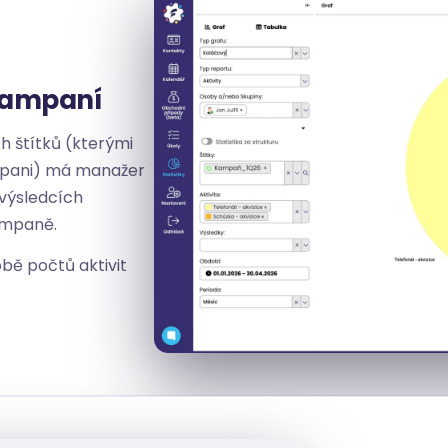
kampaní
h štítků (kterými
mpani) má manažer
 výsledcích
ampaně.
obě počtů aktivit