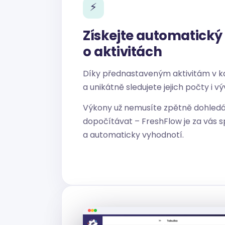
⚡
Získejte automatický
o aktivitách
Díky přednastaveným aktivitám v k
a unikátně sledujete jejich počty i vý
Výkony už nemusíte zpětně dohledáv
dopočítávat – FreshFlow je za vás 
a automaticky vyhodnotí.