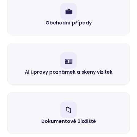
💼
Obchodní případy
🪪
AI úpravy poznámek a skeny vizitek
📁
Dokumentové úložiště