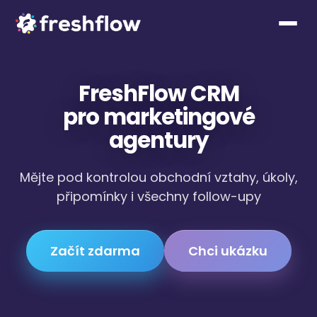
FreshFlow CRM
pro marketingové
agentury
Mějte pod kontrolou obchodní vztahy, úkoly,
připomínky i všechny follow-upy
Začít zdarma
Chci ukázku