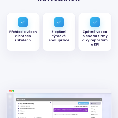
Přehled o všech
Zlepšení
Zpětná vazba
klientech
týmové
o chodu firmy
i úkolech
spolupráce
díky reportům
a KPI