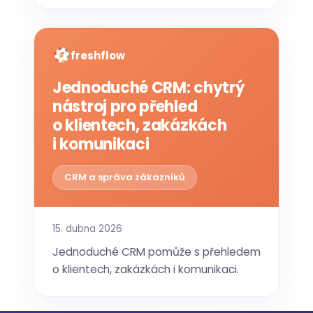
freshflow
Jednoduché CRM: chytrý
nástroj pro přehled
o klientech, zakázkách
i komunikaci
CRM a správa zákazníků
15. dubna 2026
Jednoduché CRM pomůže s přehledem
o klientech, zakázkách i komunikaci.