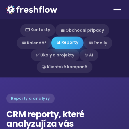
🗂️ Kontakty
💼 Obchodní případy
📊 Reporty
📅 Kalendář
📧 Emaily
✅ Úkoly a projekty
✨ AI
🤝 Klientské kampaně
Reporty a analýzy
CRM reporty, které
analyzují za vás