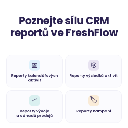
Poznejte sílu CRM
reportů ve FreshFlow
📅
🎯
Reporty kalendářových
Reporty výsledků aktivit
aktivit
📈
🏷️
Reporty vývoje
Reporty kampaní
a odhadů prodejů