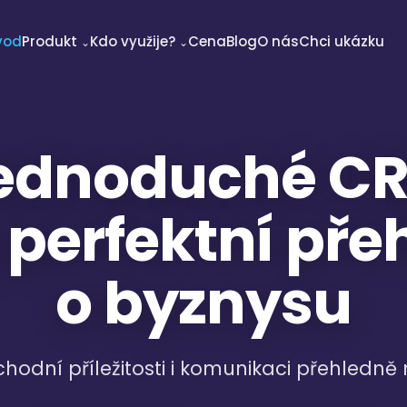
vod
Produkt
Kdo využije?
Cena
Blog
O nás
Chci ukázku
⌄
⌄
ednoduché C
 perfektní pře
o byznysu
bchodní příležitosti i komunikaci přehledn