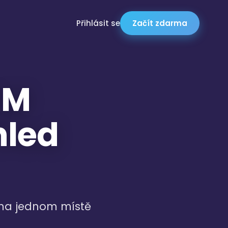
Přihlásit se
Začít zdarma
RM
hled
ě na jednom místě