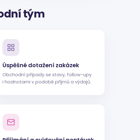
odní tým
Úspěšné dotažení zakázek
Obchodní případy se stavy, follow-upy
i hodnotami v podobě příjmů a výdajů.
Přijímání a evidování poptávek