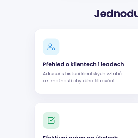
Jednodu
Přehled o klientech i leadech
Adresář s historií klientských vztahů
a s možností chytrého filtrování.
Efektivní práce na úkolech