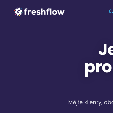
Ú
J
pro
Mějte klienty, o