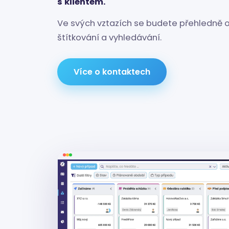
s klientem.
Ve svých vztazích se budete přehledně ori
štítkování a vyhledávání.
Více o kontaktech