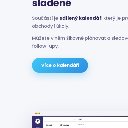
sladěné
Součástí je
sdílený kalendář
, který je p
obchody i úkoly.
Můžete v něm šikovně plánovat a sledov
follow-upy.
Více o kalendáři