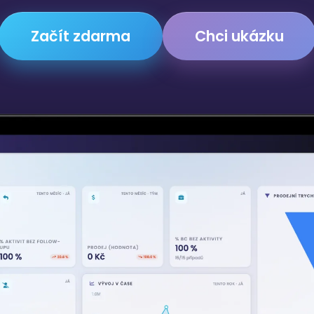
Začít zdarma
Chci ukázku